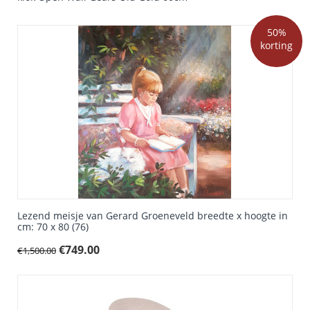
50%
korting
Lezend meisje van Gerard Groeneveld breedte x hoogte in
cm: 70 x 80 (76)
€
749.00
€
1,500.00