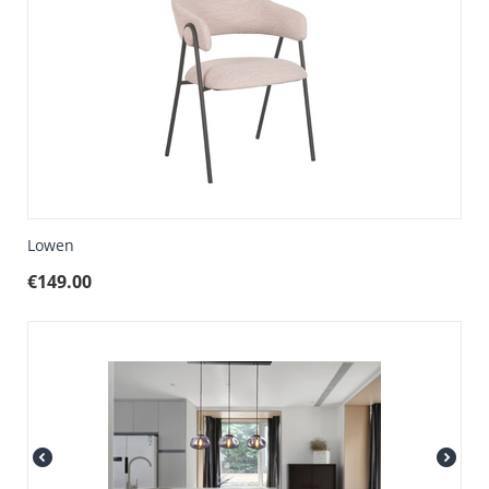
Lowen
€
149.00