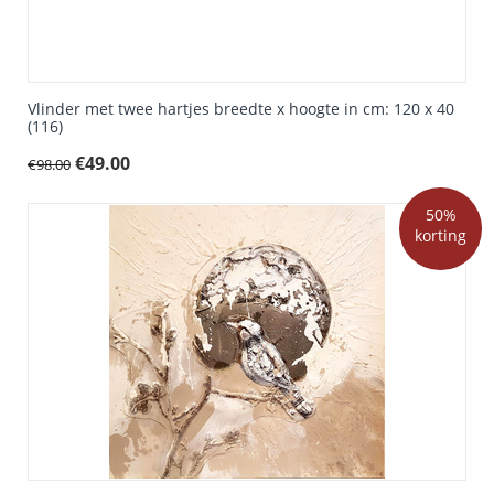
Vlinder met twee hartjes breedte x hoogte in cm: 120 x 40
(116)
€
49.00
€
98.00
50%
korting