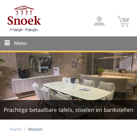
Menu
Ruime keuze comfortabele bankstellen
Home
/
Wonen