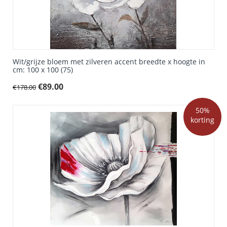
Wit/grijze bloem met zilveren accent breedte x hoogte in
cm: 100 x 100 (75)
€
89.00
€
178.00
50%
korting