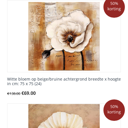
50%
korting
Witte bloem op beige/bruine achtergrond breedte x hoogte
in cm: 75 x 75 (24)
€
69.00
€
138.00
50%
korting