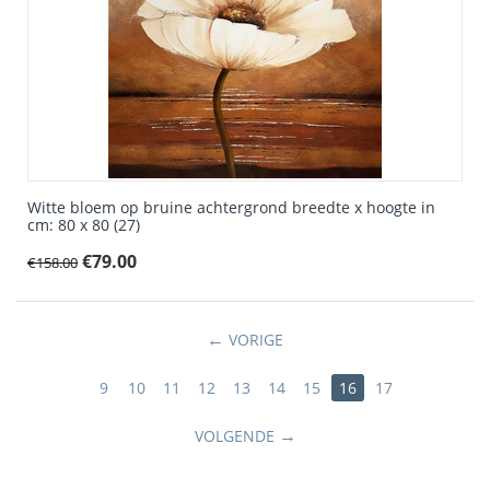
Witte bloem op bruine achtergrond breedte x hoogte in
cm: 80 x 80 (27)
€
79.00
€
158.00
VORIGE
9
10
11
12
13
14
15
16
17
VOLGENDE