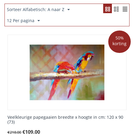
Sorteer Alfabetisch: A naar Z
12 Per pagina
50%
korting
Veelkleurige papegaaien breedte x hoogte in cm: 120 x 90
(73)
€
109.00
€
218.00