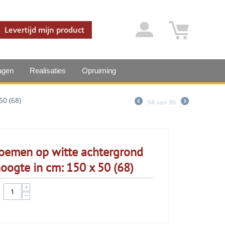
Levertijd mijn product
agen
Realisaties
Opruiming
50 (68)
94
van
96
loemen op witte achtergrond
oogte in cm: 150 x 50 (68)
+
−