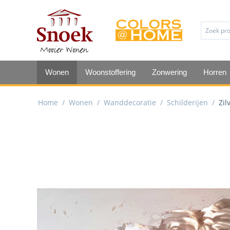
Wonen
Woonstoffering
Zonwering
Horren
Home
/
Wonen
/
Wanddecoratie
/
Schilderijen
/
Zil