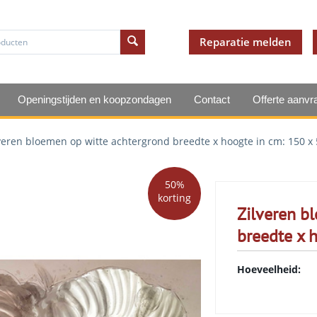
Reparatie melden
Openingstijden en koopzondagen
Contact
Offerte aanvr
veren bloemen op witte achtergrond breedte x hoogte in cm: 150 x 
50%
korting
Zilveren b
breedte x h
Hoeveelheid: