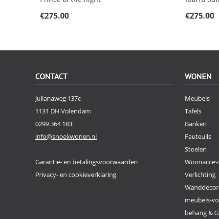
€
275.00
€
275.00
CONTACT
WONEN
Julianaweg 137c
Meubels
1131 DH Volendam
Tafels
0299 364 183
Banken
info@snoekwonen.nl
Fauteuils
Stoelen
Garantie- en betalingsvoorwaarden
Woonaccess
Privacy- en cookieverklaring
Verlichting
Wanddecor
meubels-v
behang & G