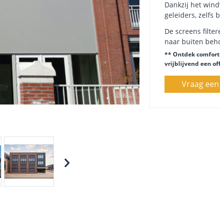
Dankzij het windv
geleiders, zelfs b
De screens filter
naar buiten beho
** Ontdek comfort 
vrijblijvend een of
Vraag een