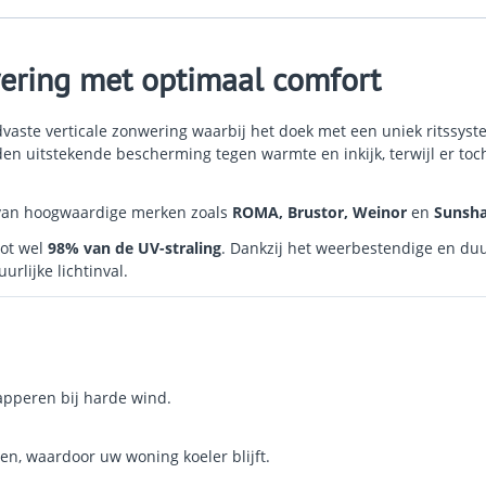
ering met optimaal comfort
ste verticale zonwering waarbij het doek met een uniek ritssysteem
ieden uitstekende bescherming tegen warmte en inkijk, terwijl er t
 van hoogwaardige merken zoals
ROMA, Brustor, Weinor
en
Sunsha
tot wel
98% van de UV-straling
. Dankzij het weerbestendige en du
urlijke lichtinval.
lapperen bij harde wind.
en, waardoor uw woning koeler blijft.