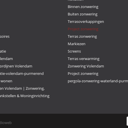
Binnen zonwering
Buiten zonwering
Terrasoverkappingen
Project zonwering
oires
Terras zonwering
Markiezen
atie
Screens
olendam
Terras verwarming
ordijnen Volendam
Zonwering Volendam
atie-volendam-purmerend
Project zonwering
k wonen
pergola-zonwering-waterland-pur
n Volendam | Zonwering,
nkstellen & Woninginrichting
dioweb