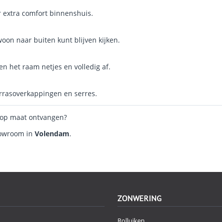
r extra comfort binnenshuis.
woon naar buiten kunt blijven kijken.
en het raam netjes en volledig af.
errasoverkappingen en serres.
s op maat ontvangen?
howroom in
Volendam
.
ZONWERING
Rolluiken