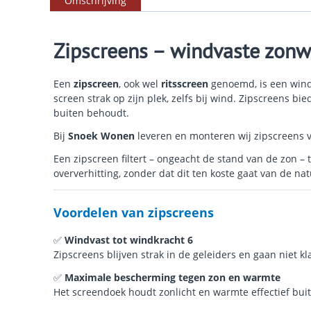
Omschrijving
Zipscreens – windvaste zonw
Een
zipscreen
, ook wel
ritsscreen
genoemd, is een windva
screen strak op zijn plek, zelfs bij wind. Zipscreens b
buiten behoudt.
Bij
Snoek Wonen
leveren en monteren wij zipscreens
Een zipscreen filtert – ongeacht de stand van de zon – 
oververhitting, zonder dat dit ten koste gaat van de natu
Voordelen van zipscreens
✅
Windvast tot windkracht 6
Zipscreens blijven strak in de geleiders en gaan niet k
✅
Maximale bescherming tegen zon en warmte
Het screendoek houdt zonlicht en warmte effectief buit