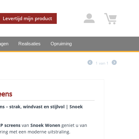
Levertijd mijn product
agen
Realisaties
Opruiming
1
van
1
eens
ens – strak, windvast en stijlvol | Snoek
IP screens
van
Snoek Wonen
geniet u van
ring met een moderne uitstraling.