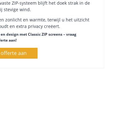
aste ZIP-systeem blijft het doek strak in de
ij stevige wind.
en zonlicht en warmte, terwijl u het uitzicht
udt en extra privacy creëert.
en design met Classic ZIP screens – vraag
ferte aan!
 offerte aan