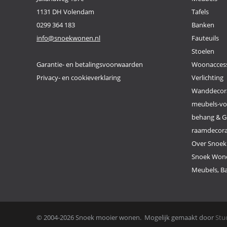
1131 DH Volendam
Tafels
0299 364 183
Banken
info@snoekwonen.nl
Fauteuils
Stoelen
Garantie- en betalingsvoorwaarden
Woonaccess
Privacy- en cookieverklaring
Verlichting
Wanddecor
meubels-v
behang & G
raamdecor
Over Snoe
Snoek Wone
Meubels, Ba
© 2004-2026 Snoek mooier wonen. Mogelijk gemaakt door
Stu