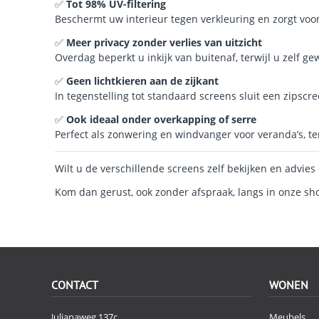
✅
Tot 98% UV-filtering
Beschermt uw interieur tegen verkleuring en zorgt voo
✅
Meer privacy zonder verlies van uitzicht
Overdag beperkt u inkijk van buitenaf, terwijl u zelf ge
✅
Geen lichtkieren aan de zijkant
In tegenstelling tot standaard screens sluit een zipscre
✅
Ook ideaal onder overkapping of serre
Perfect als zonwering en windvanger voor veranda’s, t
Wilt u de verschillende screens zelf bekijken en advie
Kom dan gerust, ook zonder afspraak, langs in onze s
CONTACT
WONEN
Julianaweg 137c
Meubels