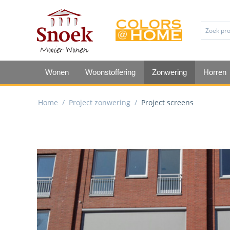
Wonen
Woonstoffering
Zonwering
Horren
Home
/
Project zonwering
/
Project screens