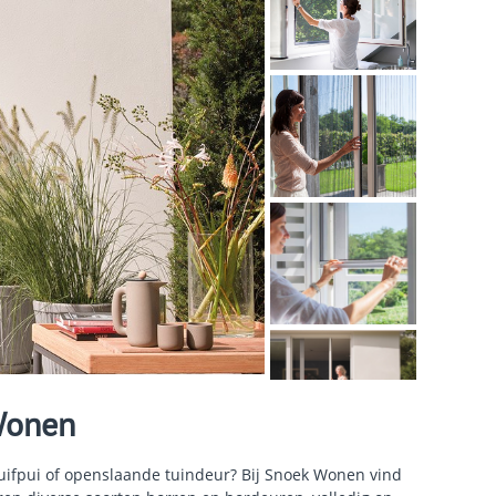
Wonen
uifpui of openslaande tuindeur? Bij Snoek Wonen vind