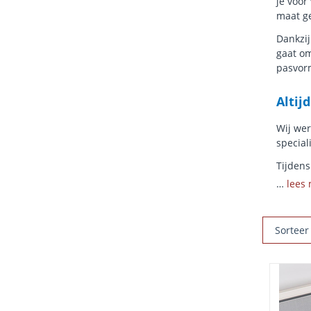
je voor
maat g
Dankzij
gaat om
pasvor
Altij
Wij we
special
Tijdens
…
lees
Sorteer