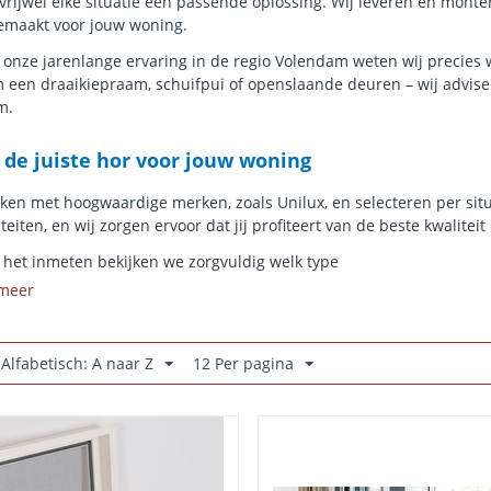
 vrijwel elke situatie een passende oplossing. Wij leveren en mont
emaakt voor jouw woning.
 onze jarenlange ervaring in de regio Volendam weten wij precies we
 een draaikiepraam, schuifpui of openslaande deuren – wij adviser
m.
d de juiste hor voor jouw woning
rken met hoogwaardige merken, zoals
Unilux
, en selecteren per sit
iteiten, en wij zorgen ervoor dat jij profiteert van de beste kwaliteit 
 het inmeten bekijken we zorgvuldig welk type
 meer
 Alfabetisch: A naar Z
12 Per pagina