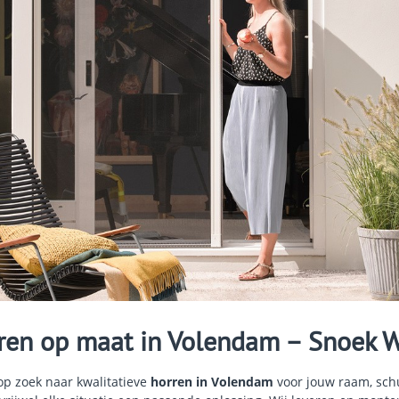
ren op maat in Volendam – Snoek 
op zoek naar kwalitatieve
horren in Volendam
voor jouw raam, sch