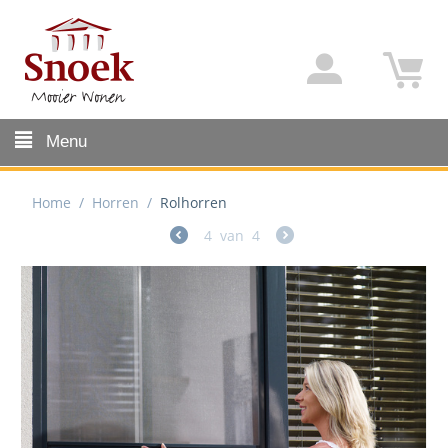
Menu
Home
/
Horren
/
Rolhorren
4
van
4