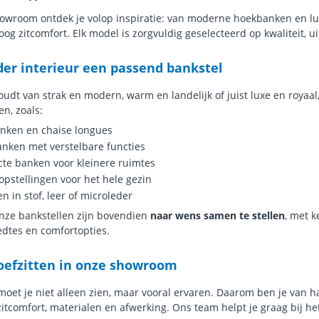
owroom ontdek je volop inspiratie: van moderne hoekbanken en luxe
og zitcomfort. Elk model is zorgvuldig geselecteerd op kwaliteit, ui
der interieur een passend bankstel
oudt van strak en modern, warm en landelijk of juist luxe en royaa
en, zoals:
nken en chaise longues
nken met verstelbare functies
te banken voor kleinere ruimtes
opstellingen voor het hele gezin
n in stof, leer of microleder
onze bankstellen zijn bovendien
naar wens samen te stellen
, met k
edtes en comfortopties.
oefzitten in onze showroom
oet je niet alleen zien, maar vooral ervaren. Daarom ben je van h
zitcomfort, materialen en afwerking. Ons team helpt je graag bij he