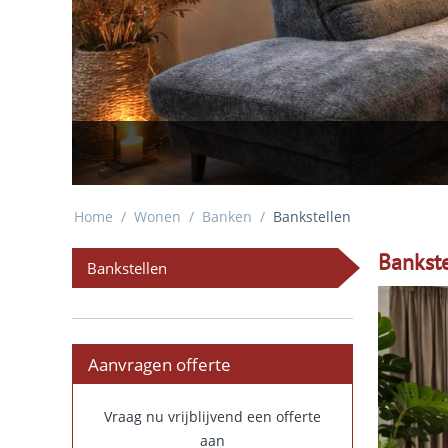
Nieuw: onze to
Home
/
Wonen
/
Banken
/
Bankstellen
Bankste
Bankstellen
Aanvragen offerte
Vraag nu vrijblijvend een offerte
aan