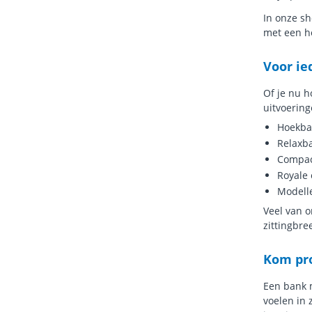
In onze sh
met een ho
Voor ie
Of je nu h
uitvoering
Hoekba
Relaxba
Compac
Royale 
Modelle
Veel van 
zittingbre
Kom pr
Een bank m
voelen in 