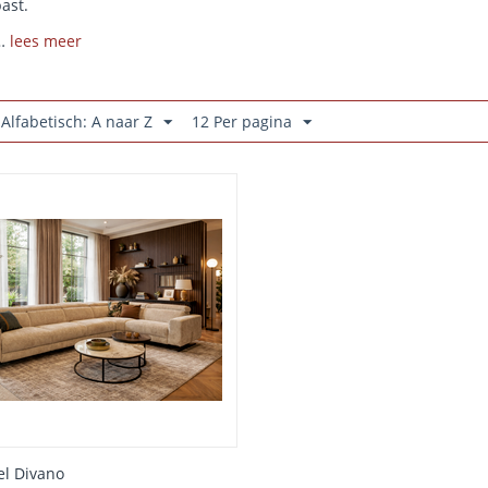
past.
…
lees meer
 Alfabetisch: A naar Z
12 Per pagina
el Divano