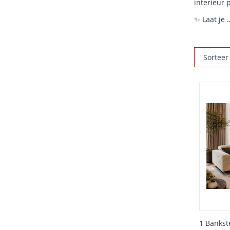
interieur 
✨ Laat je
Sorteer
1 Bankst