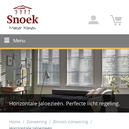
Menu
Horizontale Jaloezieën. Perfecte licht regeling.
Home
/
Zonwering
/
Binnen zonwering
/
Horizontale Jaloezieën