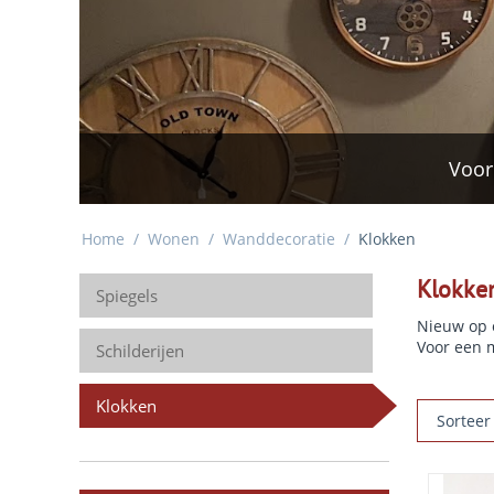
Voor
Home
/
Wonen
/
Wanddecoratie
/
Klokken
Klokke
Spiegels
Nieuw op o
Voor een 
Schilderijen
Klokken
Sorteer