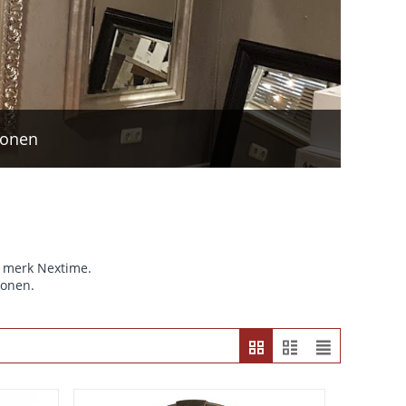
wonen
t merk Nextime.
wonen.