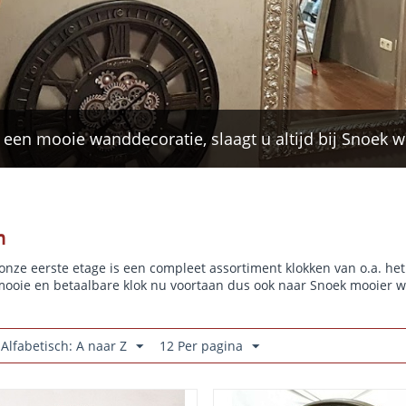
 een mooie wanddecoratie, slaagt u altijd bij Snoek 
n
nze eerste etage is een compleet assortiment klokken van o.a. he
mooie en betaalbare klok nu voortaan dus ook naar Snoek mooier 
 Alfabetisch: A naar Z
12 Per pagina