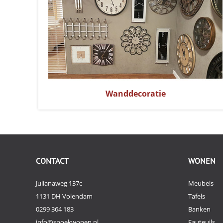
Wanddecoratie
CONTACT
WONEN
Julianaweg 137c
Meubels
1131 DH Volendam
Tafels
0299 364 183
Banken
info@snoekwonen.nl
Fauteuils