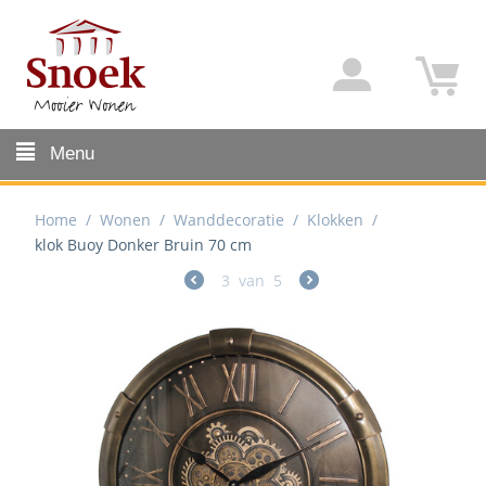
Menu
Home
/
Wonen
/
Wanddecoratie
/
Klokken
/
klok Buoy Donker Bruin 70 cm
3
van
5