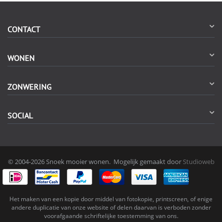
CONTACT
WONEN
ZONWERING
SOCIAL
© 2004-2026 Snoek mooier wonen. Mogelijk gemaakt door
Studioweb
Het maken van een kopie door middel van fotokopie, printscreen, of enige
andere duplicatie van onze website of delen daarvan is verboden zonder
voorafgaande schriftelijke toestemming van ons.