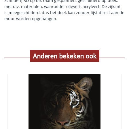
Schilderij 3D op dik raam gespannen, geschilderd op doek,
met div. materialen, waaronder olieverf, acrylverf. De zijkant
is meegeschilderd, dus het doek kan zonder lijst direct aan de
muur worden opgehangen.
Anderen bekeken ook