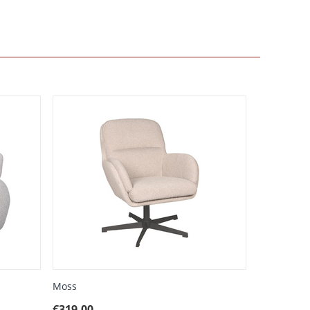
Moss
€
319.00