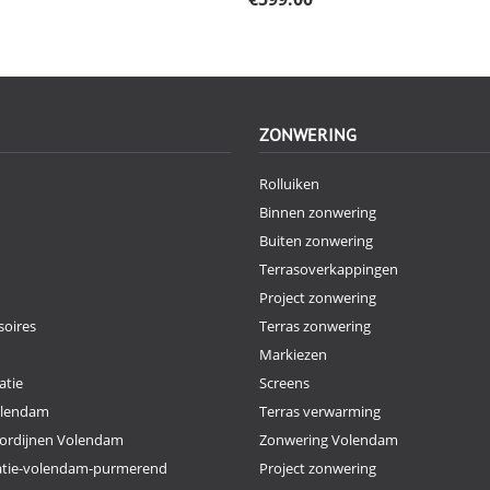
ZONWERING
Rolluiken
Binnen zonwering
Buiten zonwering
Terrasoverkappingen
Project zonwering
oires
Terras zonwering
Markiezen
atie
Screens
olendam
Terras verwarming
ordijnen Volendam
Zonwering Volendam
atie-volendam-purmerend
Project zonwering