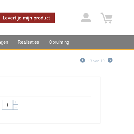
Levertijd mijn product
agen
Realisaties
Opruiming
13
van
19
+
−