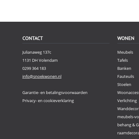
CONTACT
WONEN
Julianaweg 137c
Meubels
1131 DH Volendam
Tafels
0299 364 183
Banken
info@snoekwonen.nl
Fauteuils
Stoelen
Garantie- en betalingsvoorwaarden
Woonaccess
Privacy- en cookieverklaring
Verlichting
Wanddecor
meubels-v
behang & G
raamdecor