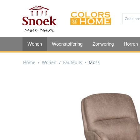
Wonen
Woonstoffering
Zonwering
Horren
Home
/
Wonen
/
Fauteuils
/
Moss