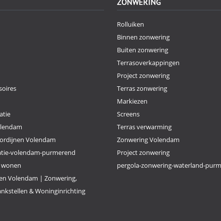
ZONWERING
Rolluiken
Binnen zonwering
Buiten zonwering
Terrasoverkappingen
Project zonwering
oires
Terras zonwering
Markiezen
atie
Screens
olendam
Terras verwarming
ordijnen Volendam
Zonwering Volendam
atie-volendam-purmerend
Project zonwering
k wonen
pergola-zonwering-waterland-pur
n Volendam | Zonwering,
nkstellen & Woninginrichting