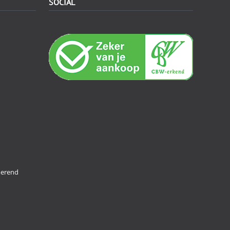
SOCIAL
merend