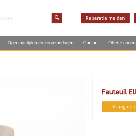
Reparatie melden
Openingstijden en koopzondagen
Contact
Offerte aanvr
Fauteuil El
Vraag een