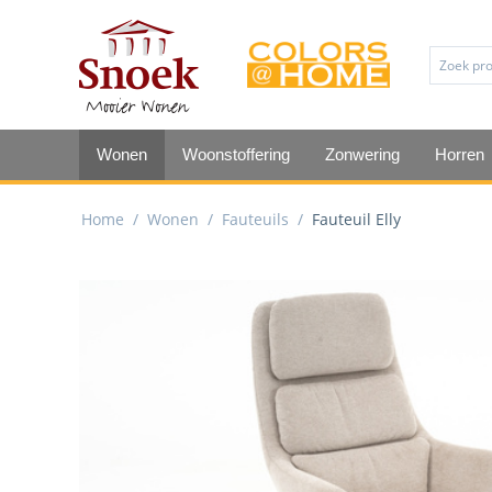
Wonen
Woonstoffering
Zonwering
Horren
Home
/
Wonen
/
Fauteuils
/
Fauteuil Elly