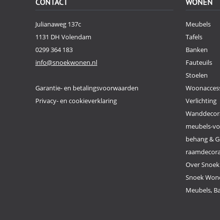
CONTACT
WONEN
Julianaweg 137c
Meubels
1131 DH Volendam
Tafels
0299 364 183
Banken
info@snoekwonen.nl
Fauteuils
Stoelen
Garantie- en betalingsvoorwaarden
Woonaccess
Privacy- en cookieverklaring
Verlichting
Wanddecor
meubels-v
behang & G
raamdecor
Over Snoe
Snoek Wone
Meubels, Ba