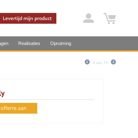
Levertijd mijn product
agen
Realisaties
Opruiming
4
van
19
ly
 offerte aan