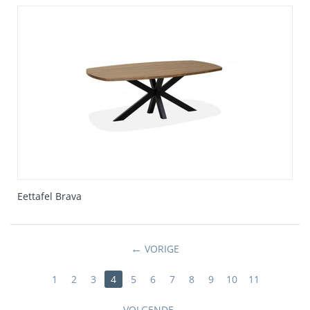
Eettafel Brava
VORIGE
1
2
3
4
5
6
7
8
9
10
11
VOLGENDE