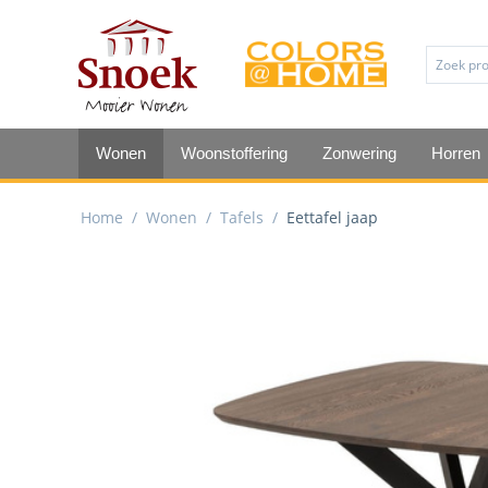
Wonen
Woonstoffering
Zonwering
Horren
Home
/
Wonen
/
Tafels
/
Eettafel jaap