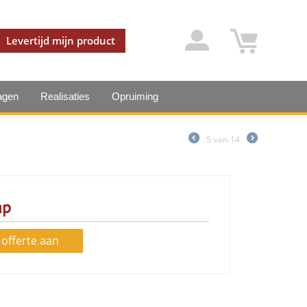
Levertijd mijn product
agen
Realisaties
Opruiming
5
van
14
ap
 offerte aan