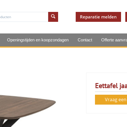
Reparatie melden
Openingstijden en koopzondagen
Contact
Offerte aanvr
Eettafel ja
Vraag een