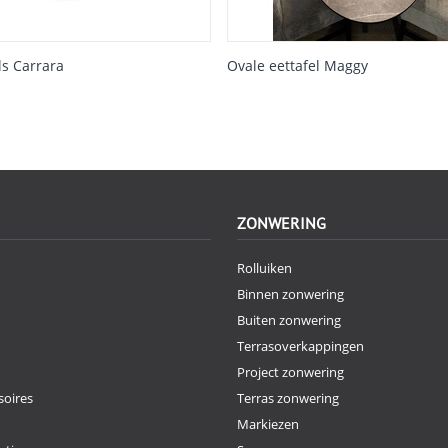
ls Carrara
Ovale eettafel Maggy
ZONWERING
Rolluiken
Binnen zonwering
Buiten zonwering
Terrasoverkappingen
Project zonwering
oires
Terras zonwering
Markiezen