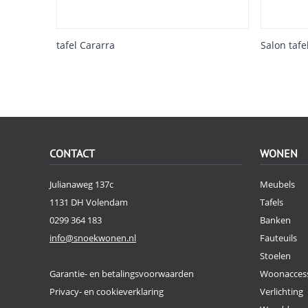
tafel Cararra
Salon tafe
CONTACT
WONEN
Julianaweg 137c
Meubels
1131 DH Volendam
Tafels
0299 364 183
Banken
info@snoekwonen.nl
Fauteuils
Stoelen
Garantie- en betalingsvoorwaarden
Woonaccess
Privacy- en cookieverklaring
Verlichting