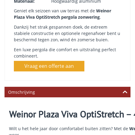
Materiaal:
Hoogwaardig aluminium
Geniet elk seizoen van uw terras met de
Weinor
Plaza Viva OptiStretch pergola zonwering
.
Dankzij het strak gespannen doek, de extreem
stabiele constructie en optionele regenafvoer bent u
beschermd tegen zon, wind én zomerse buien.
Een luxe pergola die comfort en uitstraling perfect
combineert.
Vraag een offerte aan
Omschrijving
Weinor Plaza Viva OptiStretch – 
Wilt u het hele jaar door comfortabel buiten zitten? Met de
We
weer.