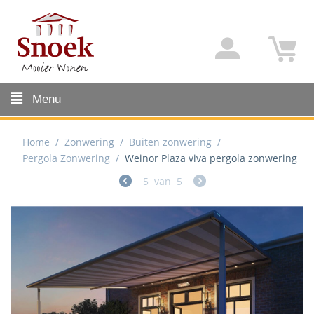
Menu
Home
/
Zonwering
/
Buiten zonwering
/
Pergola Zonwering
/
Weinor Plaza viva pergola zonwering
5
van
5