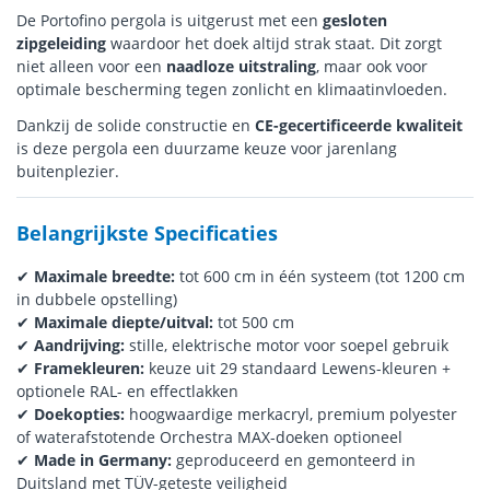
De Portofino pergola is uitgerust met een
gesloten
zipgeleiding
waardoor het doek altijd strak staat. Dit zorgt
niet alleen voor een
naadloze uitstraling
, maar ook voor
optimale bescherming tegen zonlicht en klimaatinvloeden.
Dankzij de solide constructie en
CE-gecertificeerde kwaliteit
is deze pergola een duurzame keuze voor jarenlang
buitenplezier.
Belangrijkste Specificaties
✔
Maximale breedte:
tot 600 cm in één systeem (tot 1200 cm
in dubbele opstelling)
✔
Maximale diepte/uitval:
tot 500 cm
✔
Aandrijving:
stille, elektrische motor voor soepel gebruik
✔
Framekleuren:
keuze uit 29 standaard Lewens-kleuren +
optionele RAL- en effectlakken
✔
Doekopties:
hoogwaardige merkacryl, premium polyester
of waterafstotende Orchestra MAX-doeken optioneel
✔
Made in Germany:
geproduceerd en gemonteerd in
Duitsland met TÜV-geteste veiligheid