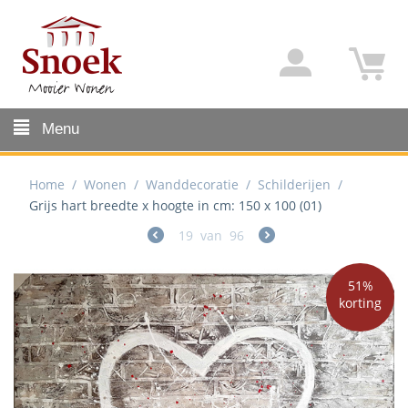
Menu
Home
/
Wonen
/
Wanddecoratie
/
Schilderijen
/
Grijs hart breedte x hoogte in cm: 150 x 100 (01)
19
van
96
51%
korting