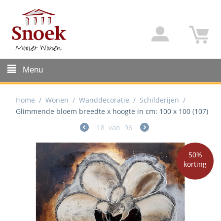
Menu
Home
/
Wonen
/
Wanddecoratie
/
Schilderijen
/
Glimmende bloem breedte x hoogte in cm: 100 x 100 (107)
18
van
96
50%
korting