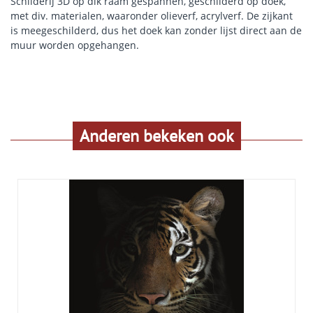
Schilderij 3D op dik raam gespannen, geschilderd op doek,
met div. materialen, waaronder olieverf, acrylverf. De zijkant
is meegeschilderd, dus het doek kan zonder lijst direct aan de
muur worden opgehangen.
Anderen bekeken ook