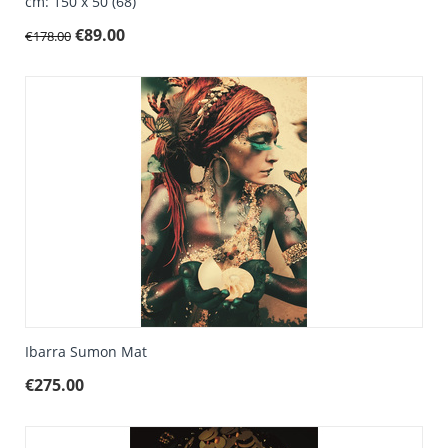
cm: 150 x 50 (68)
€
89.00
€
178.00
Ibarra Sumon Mat
€
275.00