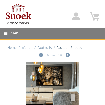
Menu
Home
/
Wonen
/
Fauteuils
/
Fauteuil Rhodes
6
van
19