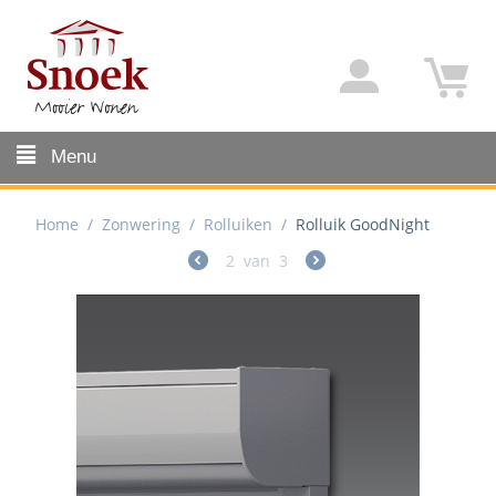
Menu
Home
/
Zonwering
/
Rolluiken
/
Rolluik GoodNight
2
van
3