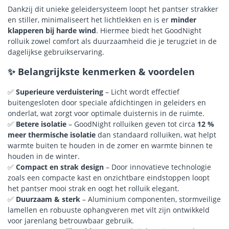
Dankzij dit unieke geleidersysteem loopt het pantser strakker
en stiller, minimaliseert het lichtlekken en is er
minder
klapperen bij harde wind
. Hiermee biedt het GoodNight
rolluik zowel comfort als duurzaamheid die je terugziet in de
dagelijkse gebruikservaring.
✨ Belangrijkste kenmerken & voordelen
✅
Superieure verduistering
– Licht wordt effectief
buitengesloten door speciale afdichtingen in geleiders en
onderlat, wat zorgt voor optimale duisternis in de ruimte.
✅
Betere isolatie
– GoodNight rolluiken geven tot circa
12 %
meer thermische isolatie
dan standaard rolluiken, wat helpt
warmte buiten te houden in de zomer en warmte binnen te
houden in de winter.
✅
Compact en strak design
– Door innovatieve technologie
zoals een compacte kast en onzichtbare eindstoppen loopt
het pantser mooi strak en oogt het rolluik elegant.
✅
Duurzaam & sterk
– Aluminium componenten, stormveilige
lamellen en robuuste ophangveren met vilt zijn ontwikkeld
voor jarenlang betrouwbaar gebruik.