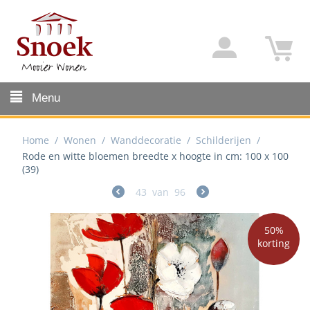
Menu
Home
/
Wonen
/
Wanddecoratie
/
Schilderijen
/
Rode en witte bloemen breedte x hoogte in cm: 100 x 100
(39)
43
van
96
50%
korting