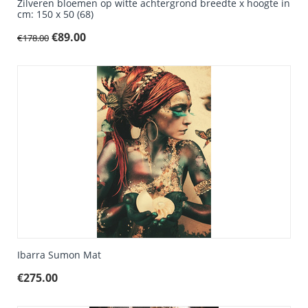
Zilveren bloemen op witte achtergrond breedte x hoogte in
cm: 150 x 50 (68)
€
89.00
€
178.00
Ibarra Sumon Mat
€
275.00