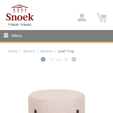
Menu
Home
/
Wonen
/
Banken
/
poef Troy
18
van
18