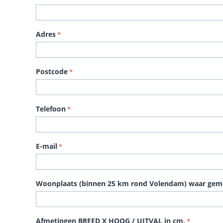
Adres
Postcode
Telefoon
E-mail
Woonplaats (binnen 25 km rond Volendam) waar ge
Afmetingen BREED X HOOG / UITVAL in cm.