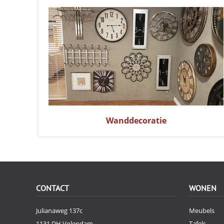
Wanddecoratie
CONTACT
WONEN
Julianaweg 137c
Meubels
1131 DH Volendam
Tafels