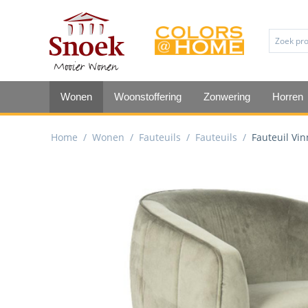
Wonen
Woonstoffering
Zonwering
Horren
Home
/
Wonen
/
Fauteuils
/
Fauteuils
/
Fauteuil Vin