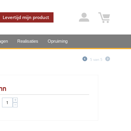
Levertijd mijn product
agen
Realisaties
Opruiming
5
van
5
inn
+
−