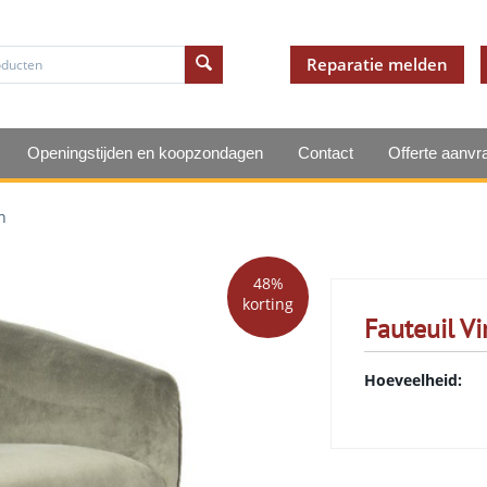
Reparatie melden
Openingstijden en koopzondagen
Contact
Offerte aanvr
n
48%
korting
Fauteuil V
Hoeveelheid: