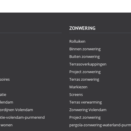
ZONWERING
Rolluiken
Binnen zonwering
Buiten zonwering
Terrasoverkappingen
Project zonwering
oires
Terras zonwering
Markiezen
atie
Screens
olendam
Terras verwarming
ordijnen Volendam
Zonwering Volendam
atie-volendam-purmerend
Project zonwering
k wonen
pergola-zonwering-waterland-pur