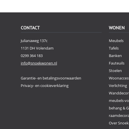
CONTACT
WONEN
Julianaweg 137c
Meubels
1131 DH Volendam
Tafels
0299 364 183
Banken
info@snoekwonen.nl
Fauteuils
Stoelen
Garantie- en betalingsvoorwaarden
Woonaccess
Privacy- en cookieverklaring
Verlichting
Wanddecor
meubels-v
behang & G
raamdecor
Over Snoe