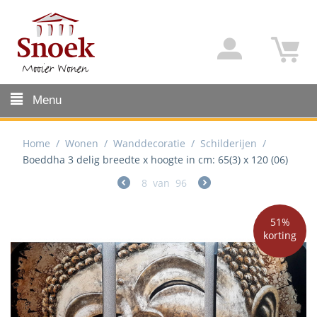
Menu
Home
/
Wonen
/
Wanddecoratie
/
Schilderijen
/
Boeddha 3 delig breedte x hoogte in cm: 65(3) x 120 (06)
8
van
96
51%
korting